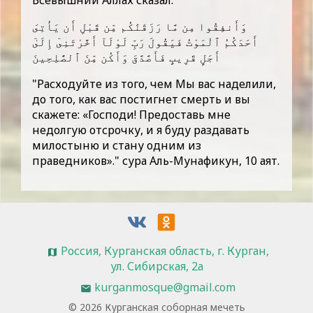
وَأَنفِقُوا مِن مَّا رَزَقْنَٰكُم مِّن قَبْلِ أَن يَأْتِىَ
أَحَدَكُمُ ٱلْمَوْتُ فَيَقُولَ رَبِّ لَوْلَآ أَخَّرْتَنِىٓ إِلَىٰٓ
أَجَلٍ قَرِيبٍ فَأَصَّدَّقَ وَأَكُن مِّنَ ٱلصَّٰلِحِينَ
"Расходуйте из того, чем Мы вас наделили,
до того, как вас постигнет смерть и вы
скажете: «Господи! Предоставь мне
недолгую отсрочку, и я буду раздавать
милостыню и стану одним из
праведников»." сура Аль-Мунафикун, 10 аят.
Россия, Курганская область, г. Курган,
ул. Сибирская, 2а
kurganmosque@gmail.com
©
2026
Курганская соборная мечеть