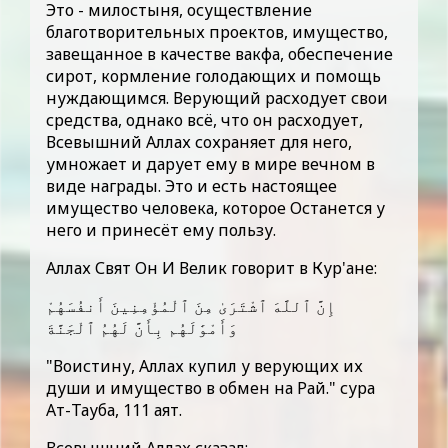
Это - милостыня, осуществление
благотворительных проектов, имущество,
завещанное в качестве вакфа, обеспечение
сирот, кормление голодающих и помощь
нуждающимся. Верующий расходует свои
средства, однако всё, что он расходует,
Всевышний Аллах сохраняет для него,
умножает и дарует ему в мире вечном в
виде награды. Это и есть настоящее
имущество человека, которое Останется у
него и принесёт ему пользу.
Аллах Свят Он И Велик говорит в Кур'ане:
إِنَّ ٱللَّهَ ٱشْتَرَىٰ مِنَ ٱلْمُؤْمِنِينَ أَنفُسَهُمْ
وَأَمْوَٰلَهُم بِأَنَّ لَهُمُ ٱلْجَنَّةَ
"Воистину, Аллах купил у верующих их
души и имущество в обмен на Рай." сура
Ат-Тауба, 111 аят.
Всевышний Аллах сказал: