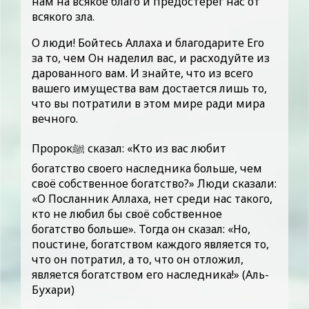
нам на всякое благо и предостерёг нас от
всякого зла.
О люди! Бойтесь Аллаха и благодарите Его
за то, чем Он наделил вас, и расходуйте из
дарованного вам. И знайте, что из всего
вашего имущества вам достается лишь то,
что вы потратили в этом мире ради мира
вечного.
Пророкﷺ сказал: «Кто из вас любит
богатство своего наследника больше, чем
своё собственное богатство?» Люди сказали:
«О Посланник Аллаха, нет среди нас такого,
кто не любил бы своё собственное
богатство больше». Тогда он сказал: «Но,
поuстине, богатством каждого является то,
что он потратил, а то, что он отложил,
является богатством его наследника!» (Аль-
Бухари)