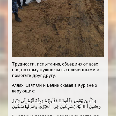
Трудности, испытания, объединяют всех
нас, поэтому нужно быть сплоченными и
помогать друг другу.
Аллах, Свят Он и Велик сказал в Кур'ане о
верующих:
وَٱلَّذِينَ يُؤْتُونَ مَآ آتَوا۟ وَّقُلُوبُهُمْ وَجِلَةٌ أَنَّهُمْ إِلَىٰ رَبِّهِمْ
رَٰجِعُونَ أُو۟لَٰٓئِكَ يُسَٰرِعُونَ فِى ٱلْخَيْرَٰتِ وَهُمْ لَهَا سَٰبِقُونَ