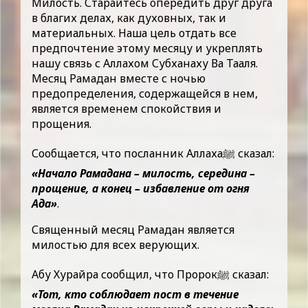
Милость. Старайтесь опередить друг друга
в благих делах, как духовных, так и
материальных. Наша цель отдать все
предпочтение этому месяцу и укреплять
нашу связь с Аллахом Субханаху Ва Тааля.
Месяц Рамадан вместе с ночью
предопределения, содержащейся в нем,
является временем спокойствия и
прощения.
Сообщается, что посланник Аллахаﷺ сказал:
«Начало Рамадана – милость, середина –
прощение, а конец – избавление от огня
Ада»
.
Священный месяц Рамадан является
милостью для всех верующих.
Абу Хурайра сообщил, что Пророкﷺ сказал:
«Тот, кто соблюдает пост в течение