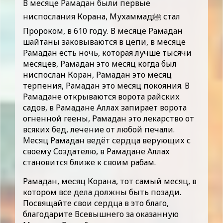
В месяце Рамадан были первые
ниспослания Корана, Мухаммадﷺ стал
Пророком, в 610 году. В месяце Рамадан
шайтаны заковываются в цепи, в месяце
Рамадан есть ночь, которая лучше тысячи
месяцев, Рамадан это месяц когда был
ниспослан Коран, Рамадан это месяц
терпения, Рамадан это месяц покояния. В
Рамадане открываются ворота райских
садов, в Рамадане Аллах запирает ворота
огненной геены, Рамадан это лекарство от
всяких бед, лечение от любой печали.
Месяц Рамадан ведёт сердца верующих с
своему Создателю, в Рамадане Аллах
становится ближе к своим рабам.
Рамадан, месяц Корана, тот самый месяц, в
котором все дела должны быть позади.
Посвящайте свои сердца в это благо,
благодарите Всевышнего за оказанную