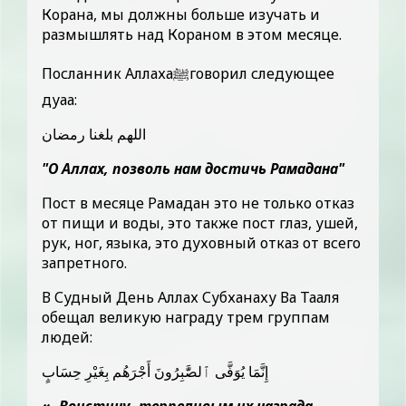
Корана, мы должны больше изучать и
размышлять над Кораном в этом месяце.
Посланник Аллахаﷺговорил следующее
дуаа:
اللهم بلغنا رمضان
"О Аллах, позволь нам достичь Рамадана"
Пост в месяце Рамадан это не только отказ
от пищи и воды, это также пост глаз, ушей,
рук, ног, языка, это духовный отказ от всего
запретного.
В Судный День Аллах Субханаху Ва Тааля
обещал великую награду трем группам
людей:
إِنَّمَا يُوَفَّى ٱلصَّٰبِرُونَ أَجْرَهُم بِغَيْرِ حِسَابٍ