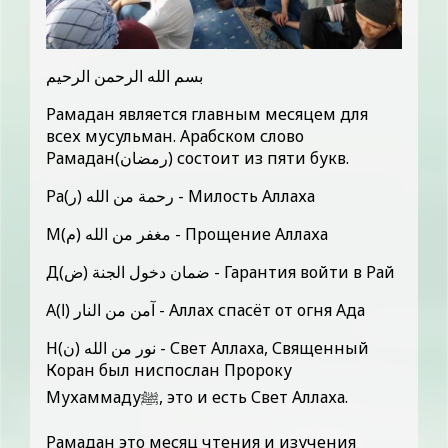
بسم الله الرحمن الرحيم
Рамадан является главным месяцем для
всех мусульман. Арабском слово
Рамадан(رمضان) состоит из пяти букв.
Ра(ر) رحمة من الله - Милость Аллаха
М(م) مغفر من الله - Прощение Аллаха
Д(ض) ضمان دخول الجنة - Гарантия войти в Рай
А(ا) آمن من النار - Аллах спасёт от огня Ада
Н(ن) نور من الله - Свет Аллаха, Священный
Коран был ниспослан Пророку
Мухаммадуﷺ, это и есть Свет Аллаха.
Рамадан это месяц чтения и изучения