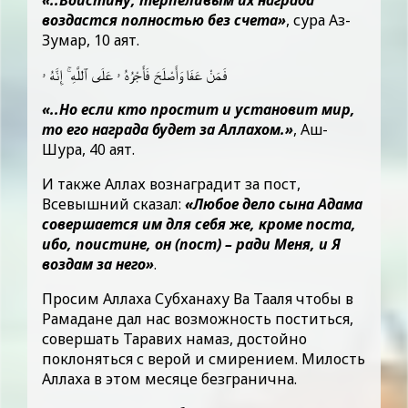
«..Воистину, терпеливым их награда
воздастся полностью без счета»
, сура Аз-
Зумар, 10 аят.
فَمَنْ عَفَا وَأَصْلَحَ فَأَجْرُهُ ۥ عَلَى ٱللَّهِ ۚ إِنَّهُ ۥ
«..Но если кто простит и установит мир,
то его награда будет за Аллахом.»
, Аш-
Шура, 40 аят.
И также Аллах вознаградит за пост,
Всевышний сказал:
«Любое дело сына Адама
совершается им для себя же, кроме поста,
ибо, поистине, он (пост) – ради Меня, и Я
воздам за него»
.
Просим Аллаха Субханаху Ва Тааля чтобы в
Рамадане дал нас возможность поститься,
совершать Таравих намаз, достойно
поклоняться с верой и смирением. Милость
Аллаха в этом месяце безгранична.