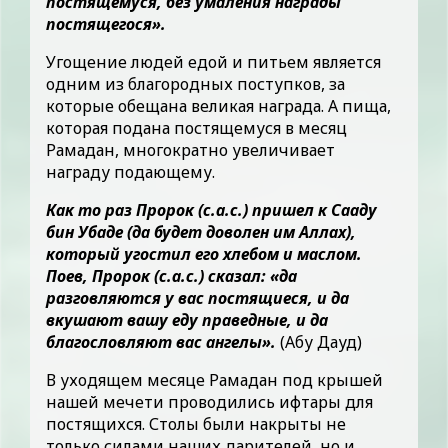
постящемуся, без умаления награды
постящегося».
Угощение людей едой и питьем является
одним из благородных поступков, за
которые обещана великая награда. А пища,
которая подана постящемуся в месяц
Рамадан, многократно увеличивает
награду подающему.
Как то раз Пророк (с.а.с.) пришел к Сааду
бин Убаде (да будет доволен им Аллах),
который угостил его хлебом и маслом.
Поев, Пророк (с.а.с.) сказал: «да
разговляются у вас постящиеся, и да
вкушают вашу еду праведные, и да
благословляют вас ангелы».
(Абу Дауд)
В уходящем месяце Рамадан под крышей
нашей мечети проводились ифтары для
постящихся. Столы были накрыты не
только силами наших дарителей, но и